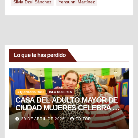
Silvia Dzul Sánchez
Yensunni Martínez
Lo que te has perdido
● QUINTANA ROO
ISLA MUJERES
CASA DEL ADULTO MAYOR DE
CIUDAD MUJERES CELEBRA EL
DÍA DEL NIÑO Y LA NIÑA CON
30 DE ABRIL DE 2026
EDITOR
PUESTA EN ESCENA DE LA
VECINDAD DEL CHAVO