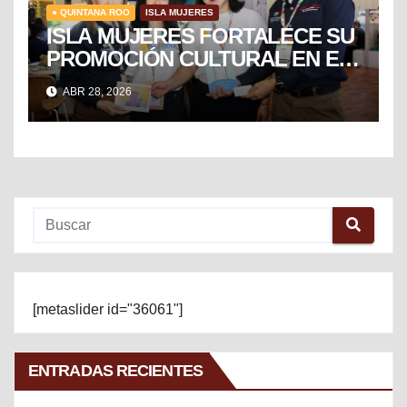
● QUINTANA ROO
ISLA MUJERES
ISLA MUJERES FORTALECE SU
PROMOCIÓN CULTURAL EN EL
TIANGUIS TURÍSTICO DE
ABR 28, 2026
MÉXICO
[metaslider id="36061"]
ENTRADAS RECIENTES