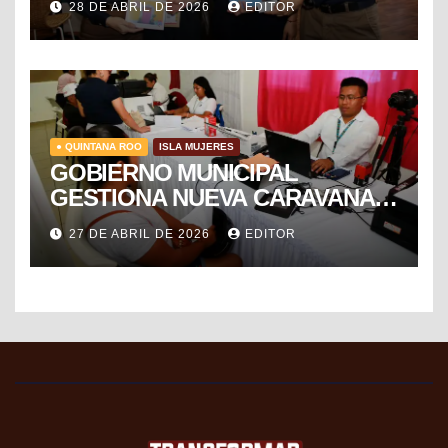
28 DE ABRIL DE 2026
EDITOR
MÉXICO
● QUINTANA ROO
ISLA MUJERES
GOBIERNO MUNICIPAL
GESTIONA NUEVA CARAVANA
DE FORMALIZACIÓN Y
27 DE ABRIL DE 2026
EDITOR
PROGRESO DEL SAT PARA
FACILITAR TRÁMITES FISCALES