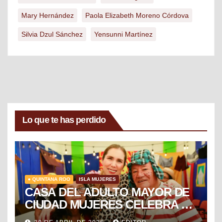
Mary Hernández
Paola Elizabeth Moreno Córdova
Silvia Dzul Sánchez
Yensunni Martínez
Lo que te has perdido
● QUINTANA ROO
ISLA MUJERES
CASA DEL ADULTO MAYOR DE
CIUDAD MUJERES CELEBRA EL
DÍA DEL NIÑO Y LA NIÑA CON