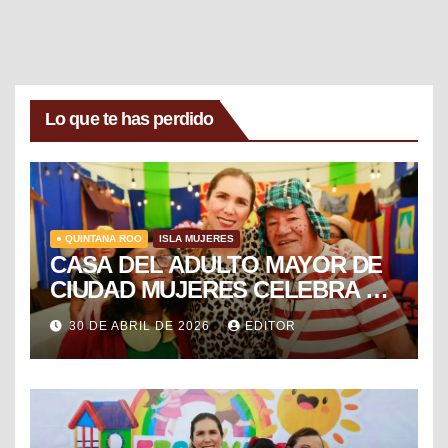
Lo que te has perdido
● QUINTANA ROO
ISLA MUJERES
CASA DEL ADULTO MAYOR DE
CIUDAD MUJERES CELEBRA EL
DÍA DEL NIÑO Y LA NIÑA CON
30 DE ABRIL DE 2026
EDITOR
PUESTA EN ESCENA DE LA
VECINDAD DEL CHAVO