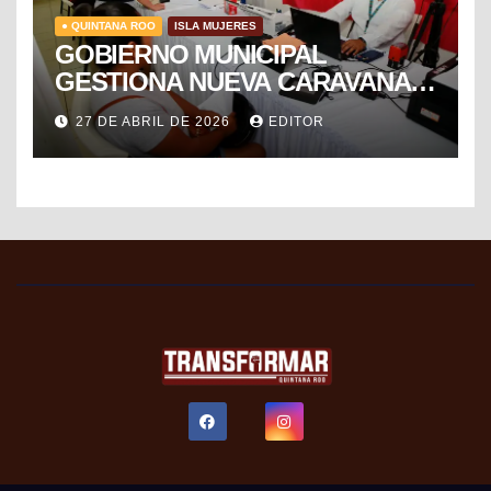
● QUINTANA ROO
ISLA MUJERES
GOBIERNO MUNICIPAL
GESTIONA NUEVA CARAVANA
DE FORMALIZACIÓN Y
27 DE ABRIL DE 2026
EDITOR
PROGRESO DEL SAT PARA
FACILITAR TRÁMITES FISCALES