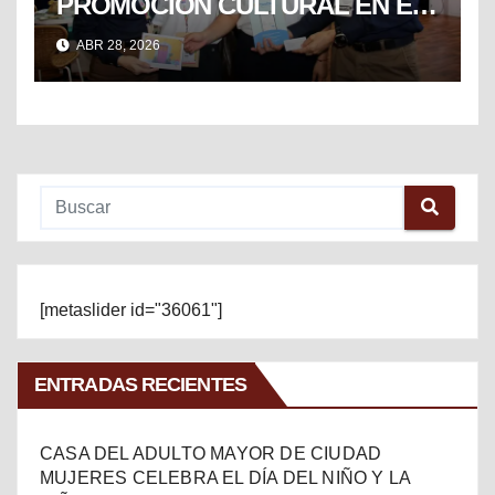
PROMOCIÓN CULTURAL EN EL
TIANGUIS TURÍSTICO DE
ABR 28, 2026
MÉXICO
[metaslider id="36061"]
ENTRADAS RECIENTES
CASA DEL ADULTO MAYOR DE CIUDAD
MUJERES CELEBRA EL DÍA DEL NIÑO Y LA