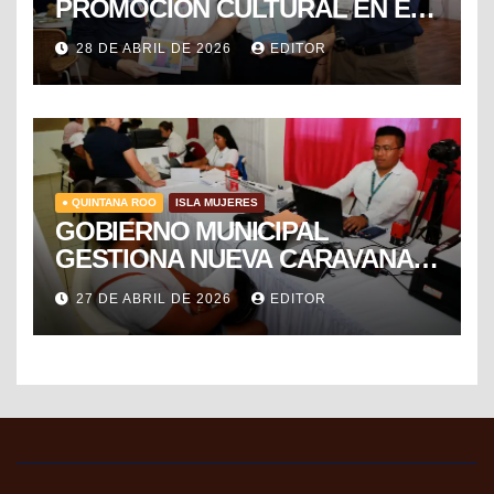
PROMOCIÓN CULTURAL EN EL
TIANGUIS TURÍSTICO DE
28 DE ABRIL DE 2026
EDITOR
MÉXICO
● QUINTANA ROO
ISLA MUJERES
GOBIERNO MUNICIPAL
GESTIONA NUEVA CARAVANA
DE FORMALIZACIÓN Y
27 DE ABRIL DE 2026
EDITOR
PROGRESO DEL SAT PARA
FACILITAR TRÁMITES FISCALES