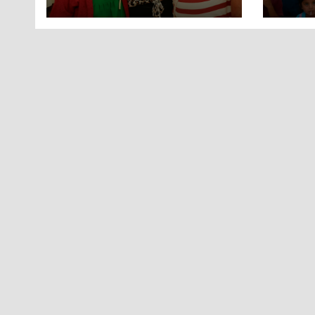
EL DÍA DEL NIÑO Y
EL 
LA NIÑA CON PUESTA
CIU
EN ESCENA DE LA
VECINDAD DEL
CHAVO