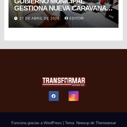
GOBIERNO MUNICIPAL
GESTIONA NUEVA CARAVANA
DE FORMALIZACIÓN Y
27 DE ABRIL DE 2026
EDITOR
PROGRESO DEL SAT PARA
FACILITAR TRÁMITES FISCALES
Funciona gracias a WordPress
|
Tema: Newsup de
Themeansar