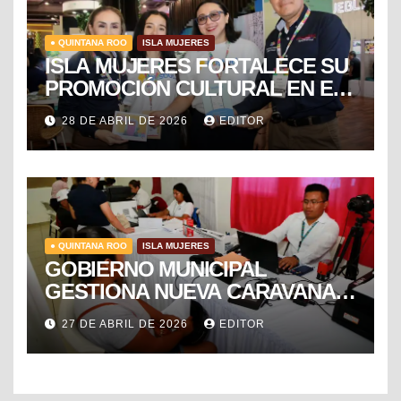
● QUINTANA ROO
ISLA MUJERES
ISLA MUJERES FORTALECE SU
PROMOCIÓN CULTURAL EN EL
TIANGUIS TURÍSTICO DE
28 DE ABRIL DE 2026
EDITOR
MÉXICO
● QUINTANA ROO
ISLA MUJERES
GOBIERNO MUNICIPAL
GESTIONA NUEVA CARAVANA
DE FORMALIZACIÓN Y
27 DE ABRIL DE 2026
EDITOR
PROGRESO DEL SAT PARA
FACILITAR TRÁMITES FISCALES