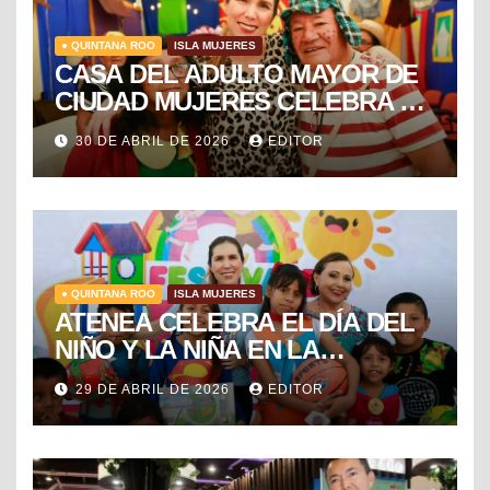
● QUINTANA ROO
ISLA MUJERES
CASA DEL ADULTO MAYOR DE
CIUDAD MUJERES CELEBRA EL
DÍA DEL NIÑO Y LA NIÑA CON
30 DE ABRIL DE 2026
EDITOR
PUESTA EN ESCENA DE LA
VECINDAD DEL CHAVO
● QUINTANA ROO
ISLA MUJERES
ATENEA CELEBRA EL DÍA DEL
NIÑO Y LA NIÑA EN LA
COLONIA EL RAMAL DE
29 DE ABRIL DE 2026
EDITOR
CIUDAD MUJERES