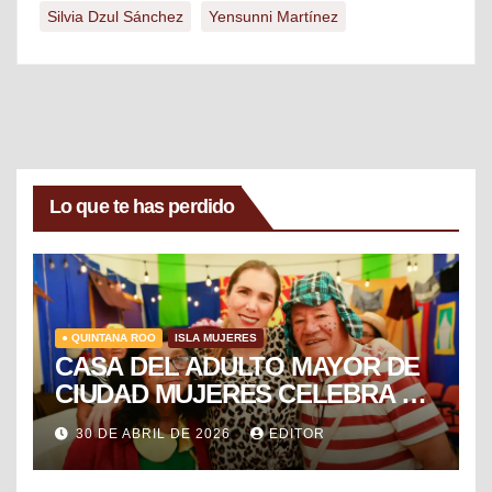
Silvia Dzul Sánchez
Yensunni Martínez
Lo que te has perdido
● QUINTANA ROO
ISLA MUJERES
CASA DEL ADULTO MAYOR DE
CIUDAD MUJERES CELEBRA EL
DÍA DEL NIÑO Y LA NIÑA CON
30 DE ABRIL DE 2026
EDITOR
PUESTA EN ESCENA DE LA
VECINDAD DEL CHAVO