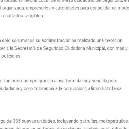
la Reunión Plenaria Local de la Mesa Ciudadana de Seguridad, en
ad organizada, empresarios y autoridades para consolidar un mode
y resultados tangibles.
 solo seis meses su administración ha realizado una inversión
cer a la Secretaría de Seguridad Ciudadana Municipal, con más y
policiales.
n tan poco tiempo gracias a una fórmula muy sencilla pero
iudadanía y cero tolerancia a la corrupción”, afirmó Estefanía
a de 335 nuevas unidades, incluyendo patrullas, motopatrullas,
además de apoyar en temas de vigilancia, también será utilizado