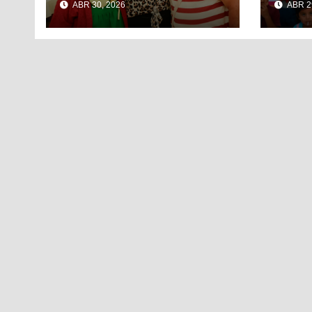
ABR 30, 2026
ABR 2
EL DÍA DEL NIÑO Y
EL 
LA NIÑA CON PUESTA
CIU
EN ESCENA DE LA
VECINDAD DEL
CHAVO