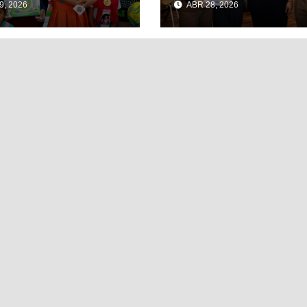
9, 2026
ABR 28, 2026
RAMAL DE
CULTURAL EN EL
DAD MUJERES
TIANGUIS TURÍST
DE MÉXICO