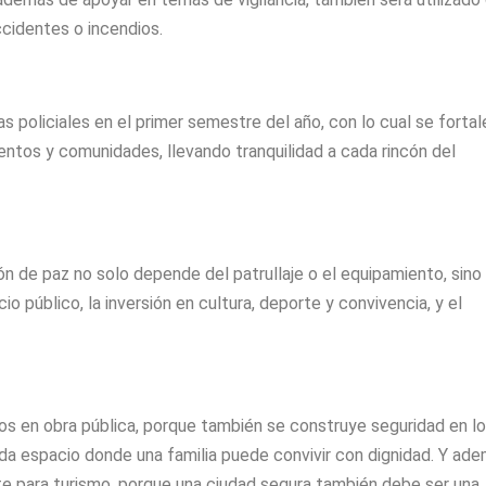
cidentes o incendios.
s policiales en el primer semestre del año, con lo cual se forta
ientos y comunidades, llevando tranquilidad a cada rincón del
ón de paz no solo depende del patrullaje o el equipamiento, sino
io público, la inversión en cultura, deporte y convivencia, y el
s en obra pública, porque también se construye seguridad en l
da espacio donde una familia puede convivir con dignidad. Y ade
 para turismo, porque una ciudad segura también debe ser una