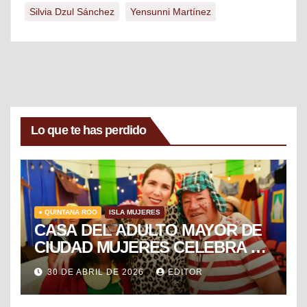
Silvia Dzul Sánchez
Yensunni Martínez
Lo que te has perdido
● QUINTANA ROO
ISLA MUJERES
CASA DEL ADULTO MAYOR DE
CIUDAD MUJERES CELEBRA EL
DÍA DEL NIÑO Y LA NIÑA CON
30 DE ABRIL DE 2026
EDITOR
PUESTA EN ESCENA DE LA
VECINDAD DEL CHAVO