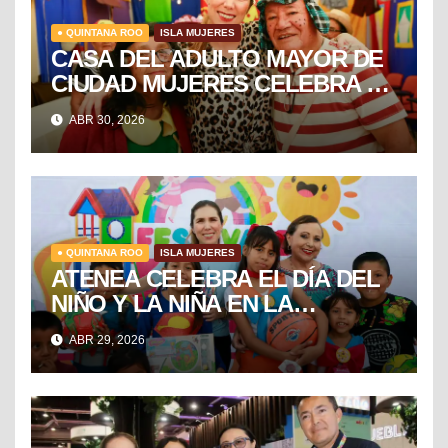
● QUINTANA ROO
ISLA MUJERES
CASA DEL ADULTO MAYOR DE
CIUDAD MUJERES CELEBRA EL
DÍA DEL NIÑO Y LA NIÑA CON
ABR 30, 2026
PUESTA EN ESCENA DE LA
VECINDAD DEL CHAVO
● QUINTANA ROO
ISLA MUJERES
ATENEA CELEBRA EL DÍA DEL
NIÑO Y LA NIÑA EN LA
COLONIA EL RAMAL DE
ABR 29, 2026
CIUDAD MUJERES