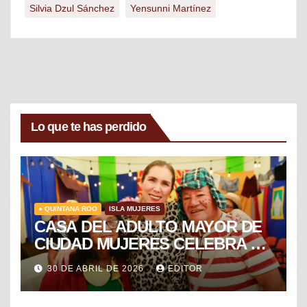
Silvia Dzul Sánchez
Yensunni Martínez
Lo que te has perdido
● QUINTANA ROO
ISLA MUJERES
CASA DEL ADULTO MAYOR DE
CIUDAD MUJERES CELEBRA EL
DÍA DEL NIÑO Y LA NIÑA CON
30 DE ABRIL DE 2026
EDITOR
PUESTA EN ESCENA DE LA
VECINDAD DEL CHAVO