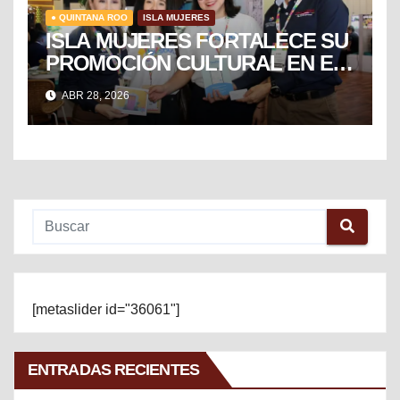
● QUINTANA ROO
ISLA MUJERES
ISLA MUJERES FORTALECE SU
PROMOCIÓN CULTURAL EN EL
TIANGUIS TURÍSTICO DE
ABR 28, 2026
MÉXICO
[metaslider id="36061"]
ENTRADAS RECIENTES