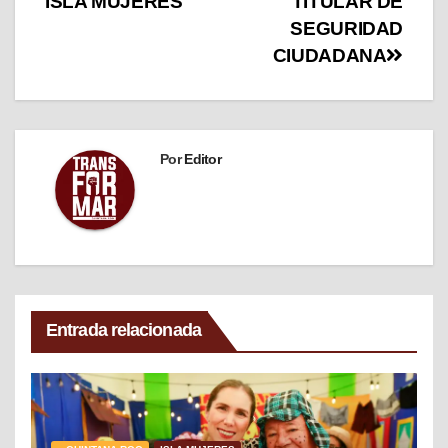
ISLA MUJERES
TITULAR DE
SEGURIDAD
CIUDADANA
Por
Editor
Entrada relacionada