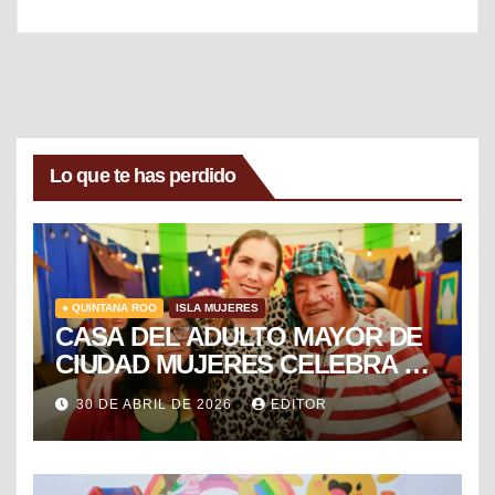
Lo que te has perdido
● QUINTANA ROO
ISLA MUJERES
CASA DEL ADULTO MAYOR DE
CIUDAD MUJERES CELEBRA EL
DÍA DEL NIÑO Y LA NIÑA CON
30 DE ABRIL DE 2026
EDITOR
PUESTA EN ESCENA DE LA
VECINDAD DEL CHAVO