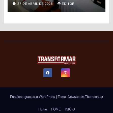
DE FORMALIZACIÓN Y
27 DE ABRIL DE 2026
EDITOR
PROGRESO DEL SAT PARA
FACILITAR TRÁMITES FISCALES
Funciona gracias a WordPress
|
Tema: Newsup de
Themeansar
Home
HOME
INICIO