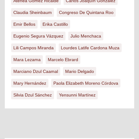
Atenea Gómez Ricalde
Carlos Joaquín González
Claudia Sheinbaum
Congreso De Quintana Roo
Emir Bellos
Erika Castillo
Eugenio Segura Vázquez
Julio Menchaca
Lili Campos Miranda
Lourdes Latife Cardona Muza
Mara Lezama
Marcelo Ebrard
Marciano Dzul Caamal
Mario Delgado
Mary Hernández
Paola Elizabeth Moreno Córdova
Silvia Dzul Sánchez
Yensunni Martínez