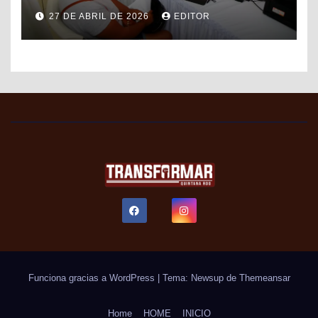
DE FORMALIZACIÓN Y
27 DE ABRIL DE 2026
EDITOR
PROGRESO DEL SAT PARA
FACILITAR TRÁMITES FISCALES
Funciona gracias a WordPress
|
Tema: Newsup de
Themeansar
Home
HOME
INICIO