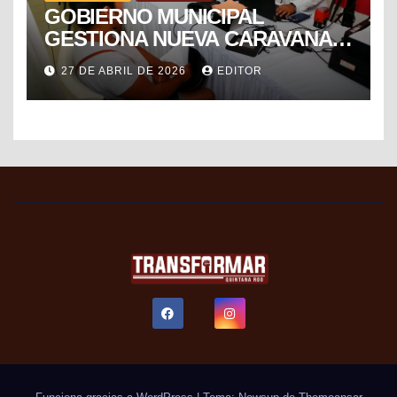
GOBIERNO MUNICIPAL
GESTIONA NUEVA CARAVANA
DE FORMALIZACIÓN Y
27 DE ABRIL DE 2026
EDITOR
PROGRESO DEL SAT PARA
FACILITAR TRÁMITES FISCALES