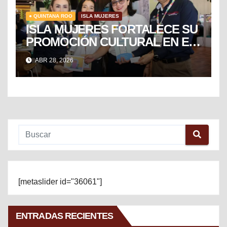
● QUINTANA ROO
ISLA MUJERES
ISLA MUJERES FORTALECE SU
PROMOCIÓN CULTURAL EN EL
TIANGUIS TURÍSTICO DE
ABR 28, 2026
MÉXICO
[metaslider id="36061"]
ENTRADAS RECIENTES