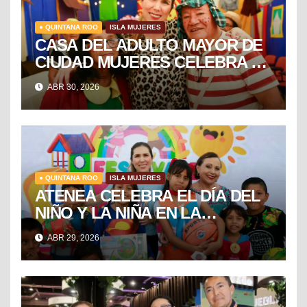
● QUINTANA ROO
ISLA MUJERES
CASA DEL ADULTO MAYOR DE
CIUDAD MUJERES CELEBRA EL
DÍA DEL NIÑO Y LA NIÑA CON
ABR 30, 2026
PUESTA EN ESCENA DE LA
VECINDAD DEL CHAVO
● QUINTANA ROO
ISLA MUJERES
ATENEA CELEBRA EL DÍA DEL
NIÑO Y LA NIÑA EN LA
COLONIA EL RAMAL DE
ABR 29, 2026
CIUDAD MUJERES