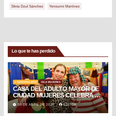
Silvia Dzul Sánchez
Yensunni Martínez
Lo que te has perdido
● QUINTANA ROO
ISLA MUJERES
CASA DEL ADULTO MAYOR DE
CIUDAD MUJERES CELEBRA EL
DÍA DEL NIÑO Y LA NIÑA CON
30 DE ABRIL DE 2026
EDITOR
PUESTA EN ESCENA DE LA
VECINDAD DEL CHAVO