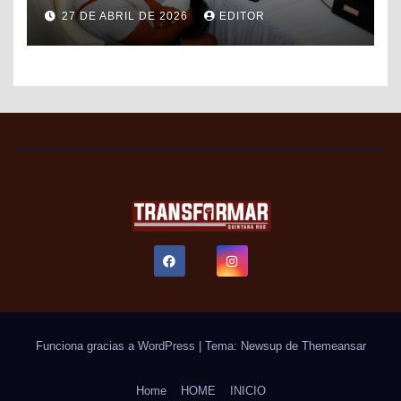
DE FORMALIZACIÓN Y
27 DE ABRIL DE 2026
EDITOR
PROGRESO DEL SAT PARA
FACILITAR TRÁMITES FISCALES
Funciona gracias a WordPress
|
Tema: Newsup de
Themeansar
Home
HOME
INICIO