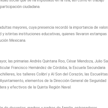
idad social que se ha impulsado en la Isla, así como el trabajo
 participación ciudadana.
dultas mayores, cuya presencia recordó la importancia de valora
d y istintas instituciones educativas, quienes llevaron estampas
lución Mexicana.
yor, las primarias Andrés Quintana Roo, César Mendoza, Julio Sa
articular Francisco Hernández de Córdoba; la Escuela Secundaria
illeres, los talleres Colibrí y Al Son del Corazón, las Escuelitas
 Ayuntamiento, elementos de la Dirección General de Seguridad
era y efectivos de la Quinta Región Naval.
n de docentes, madres y padres de familia, entrenadores,