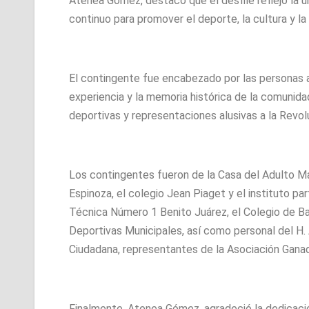
Atenea Gómez, destacó que el desfile reflejó la un
continuo para promover el deporte, la cultura y la
El contingente fue encabezado por las personas a
experiencia y la memoria histórica de la comunida
deportivas y representaciones alusivas a la Revo
Los contingentes fueron de la Casa del Adulto Ma
Espinoza, el colegio Jean Piaget y el instituto p
Técnica Número 1 Benito Juárez, el Colegio de Bach
Deportivas Municipales, así como personal del H.
Ciudadana, representantes de la Asociación Ganad
Finalmente, Atenea Gómez, agradeció la dedicació