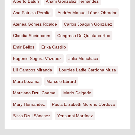
Alberto Batun
Anahí González Hernández
Ana Patricia Peralta
Andrés Manuel López Obrador
Atenea Gómez Ricalde
Carlos Joaquín González
Claudia Sheinbaum
Congreso De Quintana Roo
Emir Bellos
Erika Castillo
Eugenio Segura Vázquez
Julio Menchaca
Lili Campos Miranda
Lourdes Latife Cardona Muza
Mara Lezama
Marcelo Ebrard
Marciano Dzul Caamal
Mario Delgado
Mary Hernández
Paola Elizabeth Moreno Córdova
Silvia Dzul Sánchez
Yensunni Martínez