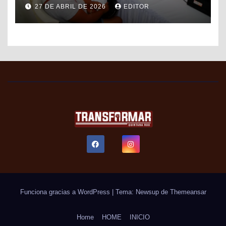
DE FORMALIZACIÓN Y
27 DE ABRIL DE 2026
EDITOR
PROGRESO DEL SAT PARA
FACILITAR TRÁMITES FISCALES
Funciona gracias a WordPress
|
Tema: Newsup de
Themeansar
Home
HOME
INICIO