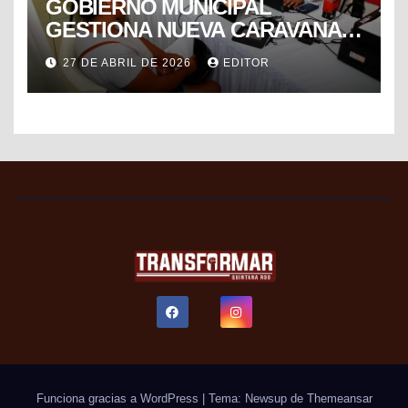
GOBIERNO MUNICIPAL
GESTIONA NUEVA CARAVANA
DE FORMALIZACIÓN Y
27 DE ABRIL DE 2026
EDITOR
PROGRESO DEL SAT PARA
FACILITAR TRÁMITES FISCALES
Funciona gracias a WordPress
|
Tema: Newsup de
Themeansar