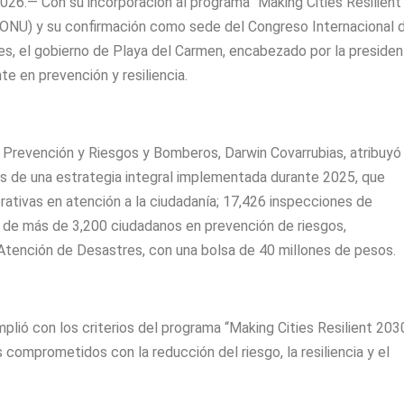
026.— Con su incorporación al programa “Making Cities Resilient
 (ONU) y su confirmación como sede del Congreso Internacional 
es, el gobierno de Playa del Carmen, encabezado por la presiden
e en prevención y resiliencia.
l, Prevención y Riesgos y Bomberos, Darwin Covarrubias, atribuyó
os de una estrategia integral implementada durante 2025, que
ativas en atención a la ciudadanía; 17,426 inspecciones de
n de más de 3,200 ciudadanos en prevención de riesgos,
Atención de Desastres, con una bolsa de 40 millones de pesos.
plió con los criterios del programa “Making Cities Resilient 203
 comprometidos con la reducción del riesgo, la resiliencia y el