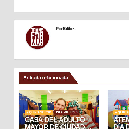
Por
Editor
Entrada relacionada
● QUINTANA ROO
ISLA MUJERES
● QUINT
CASA DEL ADULTO
ATE
MAYOR DE CIUDAD
DÍA 