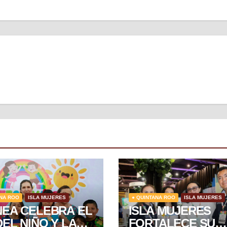
ANA ROO
ISLA MUJERES
● QUINTANA ROO
ISLA MUJERES
NEA CELEBRA EL
ISLA MUJERES
DEL NIÑO Y LA
FORTALECE SU