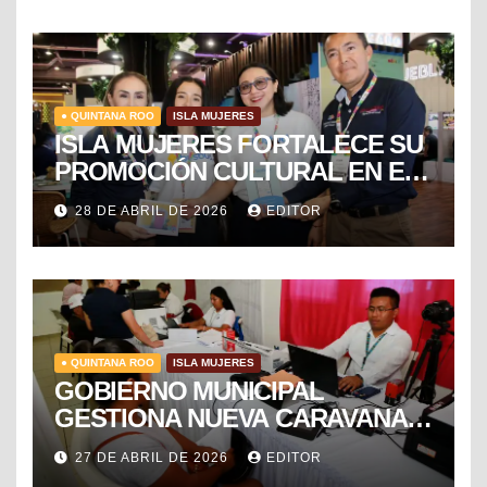
● QUINTANA ROO
ISLA MUJERES
ISLA MUJERES FORTALECE SU
PROMOCIÓN CULTURAL EN EL
TIANGUIS TURÍSTICO DE
28 DE ABRIL DE 2026
EDITOR
MÉXICO
● QUINTANA ROO
ISLA MUJERES
GOBIERNO MUNICIPAL
GESTIONA NUEVA CARAVANA
DE FORMALIZACIÓN Y
27 DE ABRIL DE 2026
EDITOR
PROGRESO DEL SAT PARA