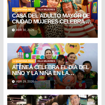
● QUINTANA ROO
ISLA MUJERES
CASA DEL ADULTO MAYOR DE
CIUDAD MUJERES CELEBRA EL
DÍA DEL NIÑO Y LA NIÑA CON
ABR 30, 2026
PUESTA EN ESCENA DE LA
VECINDAD DEL CHAVO
● QUINTANA ROO
ISLA MUJERES
ATENEA CELEBRA EL DÍA DEL
NIÑO Y LA NIÑA EN LA
COLONIA EL RAMAL DE
ABR 29, 2026
CIUDAD MUJERES