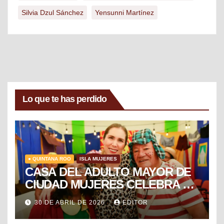
Silvia Dzul Sánchez
Yensunni Martínez
Lo que te has perdido
● QUINTANA ROO
ISLA MUJERES
CASA DEL ADULTO MAYOR DE
CIUDAD MUJERES CELEBRA EL
DÍA DEL NIÑO Y LA NIÑA CON
30 DE ABRIL DE 2026
EDITOR
PUESTA EN ESCENA DE LA
VECINDAD DEL CHAVO