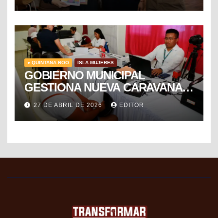
MÉXICO
● QUINTANA ROO
ISLA MUJERES
GOBIERNO MUNICIPAL
GESTIONA NUEVA CARAVANA
DE FORMALIZACIÓN Y
27 DE ABRIL DE 2026
EDITOR
PROGRESO DEL SAT PARA
FACILITAR TRÁMITES FISCALES