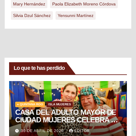
Mary Hernández
Paola Elizabeth Moreno Córdova
Silvia Dzul Sánchez
Yensunni Martínez
Lo que te has perdido
● QUINTANA ROO
ISLA MUJERES
CASA DEL ADULTO MAYOR DE
CIUDAD MUJERES CELEBRA EL
DÍA DEL NIÑO Y LA NIÑA CON
30 DE ABRIL DE 2026
EDITOR
PUESTA EN ESCENA DE LA