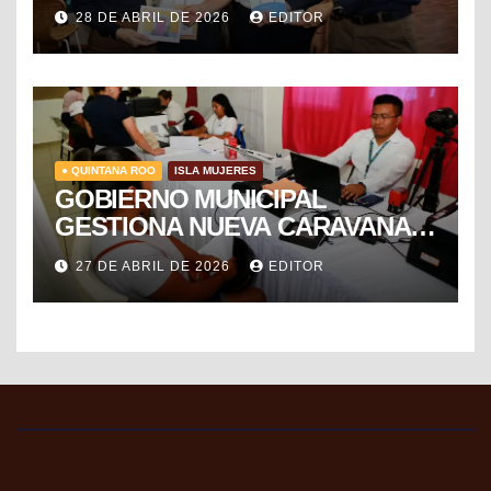
TIANGUIS TURÍSTICO DE
28 DE ABRIL DE 2026
EDITOR
MÉXICO
● QUINTANA ROO
ISLA MUJERES
GOBIERNO MUNICIPAL
GESTIONA NUEVA CARAVANA
DE FORMALIZACIÓN Y
27 DE ABRIL DE 2026
EDITOR
PROGRESO DEL SAT PARA
FACILITAR TRÁMITES FISCALES