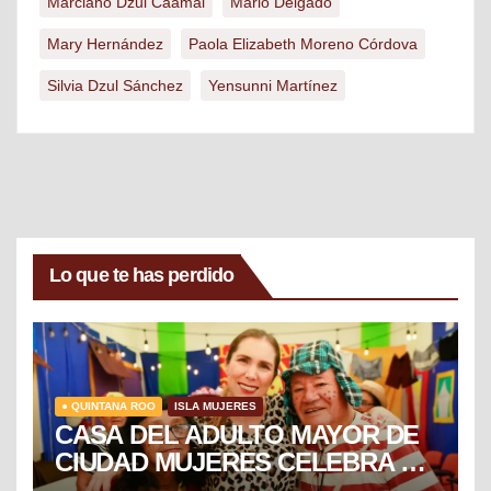
Marciano Dzul Caamal
Mario Delgado
Mary Hernández
Paola Elizabeth Moreno Córdova
Silvia Dzul Sánchez
Yensunni Martínez
Lo que te has perdido
● QUINTANA ROO
ISLA MUJERES
CASA DEL ADULTO MAYOR DE
CIUDAD MUJERES CELEBRA EL
DÍA DEL NIÑO Y LA NIÑA CON