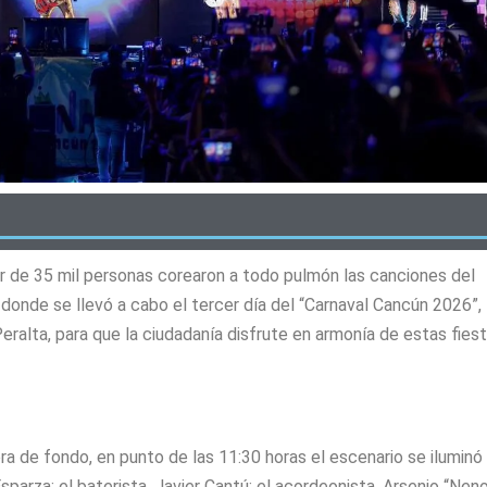
or de 35 mil personas corearon a todo pulmón las canciones del
donde se llevó a cabo el tercer día del “Carnaval Cancún 2026”,
eralta, para que la ciudadanía disfrute en armonía de estas fies
a de fondo, en punto de las 11:30 horas el escenario se iluminó
sparza; el baterista, Javier Cantú; el acordeonista, Arsenio “Nen