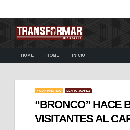
HOME
HOME
INICIO
● QUINTANA ROO
BENITO JUAREZ
“BRONCO” HACE B
VISITANTES AL CA