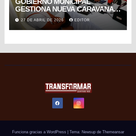
GOBIERNO MUNICIPAL
GESTIONA NUEVA CARAVANA
DE FORMALIZACIÓN Y
27 DE ABRIL DE 2026
EDITOR
PROGRESO DEL SAT PARA
FACILITAR TRÁMITES FISCALES
Funciona gracias a WordPress
|
Tema: Newsup de
Themeansar