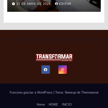
DE FORMALIZACIÓN Y
27 DE ABRIL DE 2026
EDITOR
PROGRESO DEL SAT PARA
FACILITAR TRÁMITES FISCALES
Funciona gracias a WordPress
|
Tema: Newsup de
Themeansar
Home
HOME
INICIO