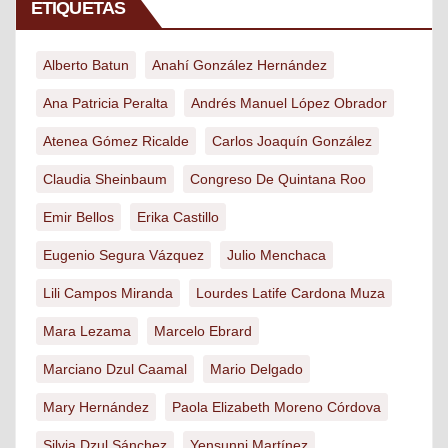
ETIQUETAS
Alberto Batun
Anahí González Hernández
Ana Patricia Peralta
Andrés Manuel López Obrador
Atenea Gómez Ricalde
Carlos Joaquín González
Claudia Sheinbaum
Congreso De Quintana Roo
Emir Bellos
Erika Castillo
Eugenio Segura Vázquez
Julio Menchaca
Lili Campos Miranda
Lourdes Latife Cardona Muza
Mara Lezama
Marcelo Ebrard
Marciano Dzul Caamal
Mario Delgado
Mary Hernández
Paola Elizabeth Moreno Córdova
Silvia Dzul Sánchez
Yensunni Martínez