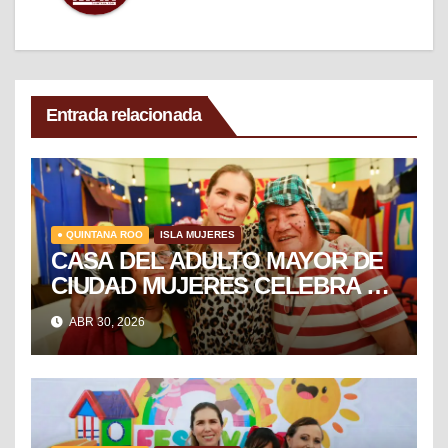
Entrada relacionada
● QUINTANA ROO
ISLA MUJERES
CASA DEL ADULTO MAYOR DE
CIUDAD MUJERES CELEBRA EL
DÍA DEL NIÑO Y LA NIÑA CON
ABR 30, 2026
PUESTA EN ESCENA DE LA
VECINDAD DEL CHAVO