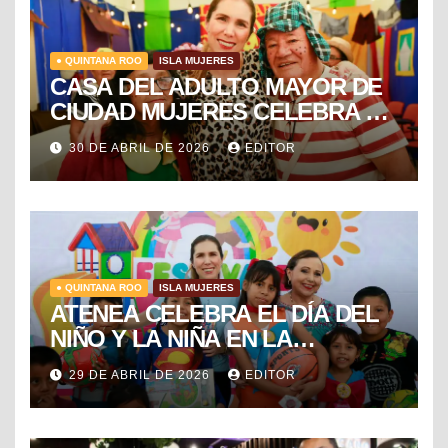
● QUINTANA ROO
ISLA MUJERES
CASA DEL ADULTO MAYOR DE
CIUDAD MUJERES CELEBRA EL
DÍA DEL NIÑO Y LA NIÑA CON
30 DE ABRIL DE 2026
EDITOR
PUESTA EN ESCENA DE LA
VECINDAD DEL CHAVO
● QUINTANA ROO
ISLA MUJERES
ATENEA CELEBRA EL DÍA DEL
NIÑO Y LA NIÑA EN LA
COLONIA EL RAMAL DE
29 DE ABRIL DE 2026
EDITOR
CIUDAD MUJERES