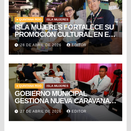
● QUINTANA ROO
ISLA MUJERES
ISLA MUJERES FORTALECE SU
PROMOCIÓN CULTURAL EN EL
TIANGUIS TURÍSTICO DE
28 DE ABRIL DE 2026
EDITOR
MÉXICO
● QUINTANA ROO
ISLA MUJERES
GOBIERNO MUNICIPAL
GESTIONA NUEVA CARAVANA
DE FORMALIZACIÓN Y
27 DE ABRIL DE 2026
EDITOR
PROGRESO DEL SAT PARA
FACILITAR TRÁMITES FISCALES