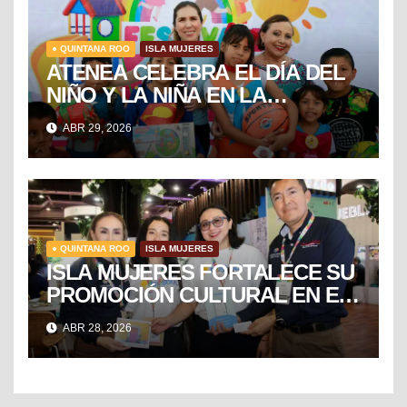
● QUINTANA ROO
ISLA MUJERES
ATENEA CELEBRA EL DÍA DEL
NIÑO Y LA NIÑA EN LA
COLONIA EL RAMAL DE
ABR 29, 2026
CIUDAD MUJERES
● QUINTANA ROO
ISLA MUJERES
ISLA MUJERES FORTALECE SU
PROMOCIÓN CULTURAL EN EL
TIANGUIS TURÍSTICO DE
ABR 28, 2026
MÉXICO