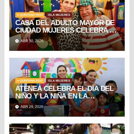
● QUINTANA ROO
ISLA MUJERES
CASA DEL ADULTO MAYOR DE
CIUDAD MUJERES CELEBRA EL
DÍA DEL NIÑO Y LA NIÑA CON
ABR 30, 2026
PUESTA EN ESCENA DE LA
VECINDAD DEL CHAVO
● QUINTANA ROO
ISLA MUJERES
ATENEA CELEBRA EL DÍA DEL
NIÑO Y LA NIÑA EN LA
COLONIA EL RAMAL DE
ABR 29, 2026
CIUDAD MUJERES