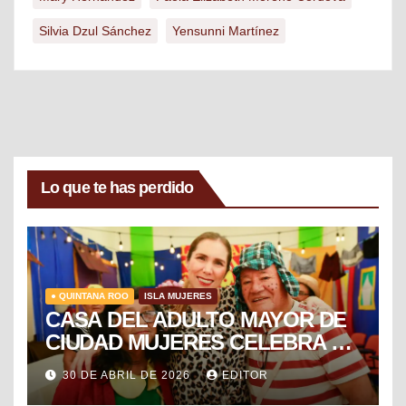
Silvia Dzul Sánchez
Yensunni Martínez
Lo que te has perdido
● QUINTANA ROO
ISLA MUJERES
CASA DEL ADULTO MAYOR DE
CIUDAD MUJERES CELEBRA EL
DÍA DEL NIÑO Y LA NIÑA CON
30 DE ABRIL DE 2026
EDITOR
PUESTA EN ESCENA DE LA