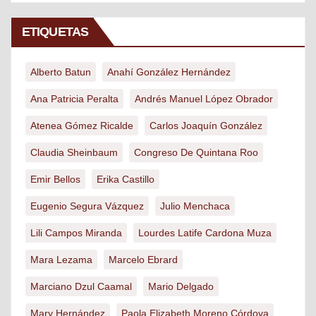
ETIQUETAS
Alberto Batun
Anahí González Hernández
Ana Patricia Peralta
Andrés Manuel López Obrador
Atenea Gómez Ricalde
Carlos Joaquín González
Claudia Sheinbaum
Congreso De Quintana Roo
Emir Bellos
Erika Castillo
Eugenio Segura Vázquez
Julio Menchaca
Lili Campos Miranda
Lourdes Latife Cardona Muza
Mara Lezama
Marcelo Ebrard
Marciano Dzul Caamal
Mario Delgado
Mary Hernández
Paola Elizabeth Moreno Córdova