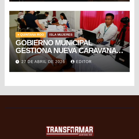
● QUINTANA ROO
ISLA MUJERES
GOBIERNO MUNICIPAL
GESTIONA NUEVA CARAVANA
DE FORMALIZACIÓN Y
27 DE ABRIL DE 2026
EDITOR
PROGRESO DEL SAT PARA
FACILITAR TRÁMITES FISCALES