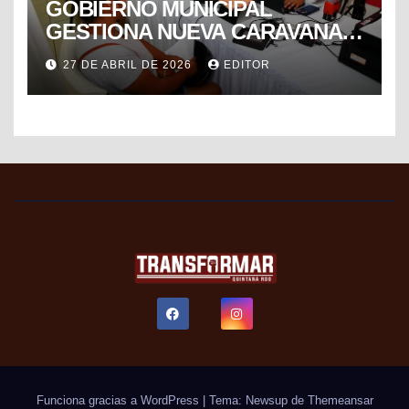
GOBIERNO MUNICIPAL
GESTIONA NUEVA CARAVANA
DE FORMALIZACIÓN Y
27 DE ABRIL DE 2026
EDITOR
PROGRESO DEL SAT PARA
FACILITAR TRÁMITES FISCALES
Funciona gracias a WordPress
|
Tema: Newsup de
Themeansar