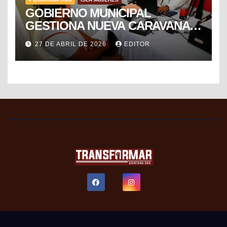
GOBIERNO MUNICIPAL
GESTIONA NUEVA CARAVANA
DE FORMALIZACIÓN Y
27 DE ABRIL DE 2026
EDITOR
PROGRESO DEL SAT PARA
FACILITAR TRÁMITES FISCALES