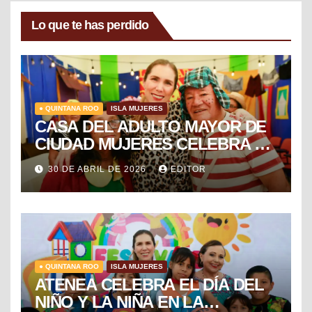
Lo que te has perdido
● QUINTANA ROO
ISLA MUJERES
CASA DEL ADULTO MAYOR DE
CIUDAD MUJERES CELEBRA EL
DÍA DEL NIÑO Y LA NIÑA CON
30 DE ABRIL DE 2026
EDITOR
PUESTA EN ESCENA DE LA
VECINDAD DEL CHAVO
● QUINTANA ROO
ISLA MUJERES
ATENEA CELEBRA EL DÍA DEL
NIÑO Y LA NIÑA EN LA