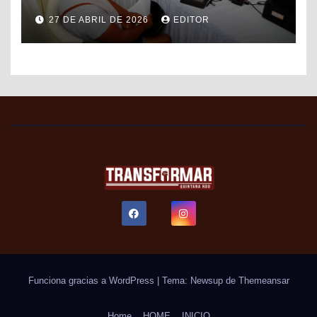
DE FORMALIZACIÓN Y
27 DE ABRIL DE 2026
EDITOR
PROGRESO DEL SAT PARA
FACILITAR TRÁMITES FISCALES
Funciona gracias a WordPress
|
Tema: Newsup de
Themeansar
Home
HOME
INICIO