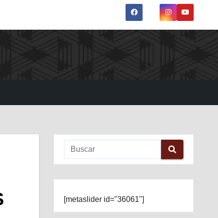
S
[metaslider id="36061"]