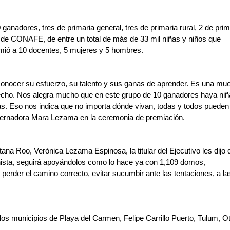
anadores, tres de primaria general, tres de primaria rural, 2 de prima
a de CONAFE, de entre un total de más de 33 mil niñas y niños que 
mió a 10 docentes, 5 mujeres y 5 hombres.
nocer su esfuerzo, su talento y sus ganas de aprender. Es una mues
hecho. Nos alegra mucho que en este grupo de 10 ganadores haya niña
s. Eso nos indica que no importa dónde vivan, todas y todos pueden 
obernadora Mara Lezama en la ceremonia de premiación.
na Roo, Verónica Lezama Espinosa, la titular del Ejecutivo les dijo q
nista, seguirá apoyándolos como lo hace ya con 1,109 domos, 
perder el camino correcto, evitar sucumbir ante las tentaciones, a las
os municipios de Playa del Carmen, Felipe Carrillo Puerto, Tulum, Ot