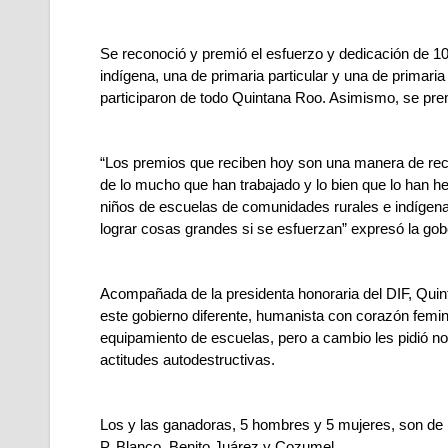
Se reconoció y premió el esfuerzo y dedicación de 10 g
indígena, una de primaria particular y una de primari
participaron de todo Quintana Roo. Asimismo, se pre
“Los premios que reciben hoy son una manera de reco
de lo mucho que han trabajado y lo bien que lo han 
niños de escuelas de comunidades rurales e indígena
lograr cosas grandes si se esfuerzan” expresó la g
Acompañada de la presidenta honoraria del DIF, Quinta
este gobierno diferente, humanista con corazón femi
equipamiento de escuelas, pero a cambio les pidió no 
actitudes autodestructivas.
Los y las ganadoras, 5 hombres y 5 mujeres, son de l
P. Blanco, Benito Juárez y Cozumel.