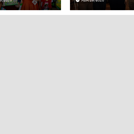
9, 2026
ABR 28, 2026
RAMAL DE
CULTURAL EN EL
DAD MUJERES
TIANGUIS TURÍST
DE MÉXICO