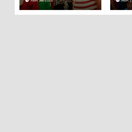
ABR 30, 2026
ABR 2
EL DÍA DEL NIÑO Y
EL 
LA NIÑA CON PUESTA
CIU
EN ESCENA DE LA
VECINDAD DEL
CHAVO